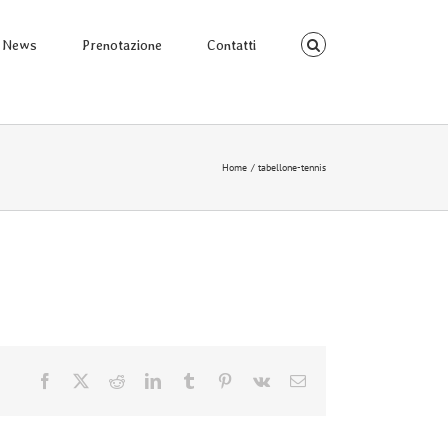
News
Prenotazione
Contatti
Home
tabellone-tennis
Facebook
X
Reddit
LinkedIn
Tumblr
Pinterest
Vk
Email