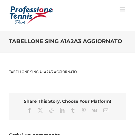
Salta
al
contenuto
TABELLONE SING A1A2A3 AGGIORNATO
TABELLONE SING A1A2A3 AGGIORNATO
Share This Story, Choose Your Platform!
Facebook
X
Reddit
LinkedIn
Tumblr
Pinterest
Vk
Email