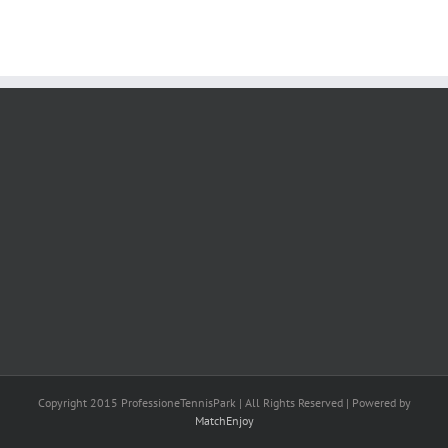
Copyright 2015 ProfessioneTennisPark | All Rights Reserved | Powered by
MatchEnjoy