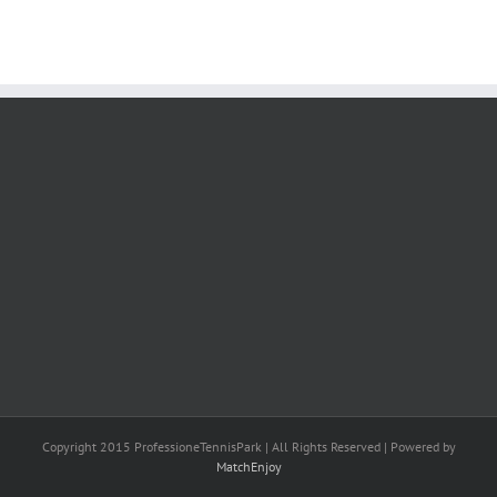
Copyright 2015 ProfessioneTennisPark | All Rights Reserved | Powered by
MatchEnjoy