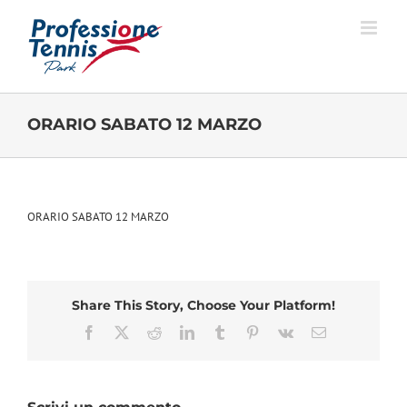
Salta
al
contenuto
ORARIO SABATO 12 MARZO
ORARIO SABATO 12 MARZO
Share This Story, Choose Your Platform!
Facebook
X
Reddit
LinkedIn
Tumblr
Pinterest
Vk
Email