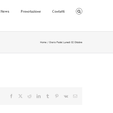
News
Prenotazione
Contatti
Home
Orario Padel Lunedi 02 Ottobre
Facebook
X
Reddit
LinkedIn
Tumblr
Pinterest
Vk
Email