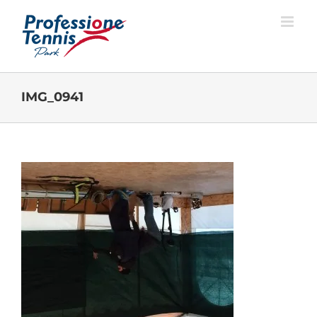
Salta
al
contenuto
IMG_0941