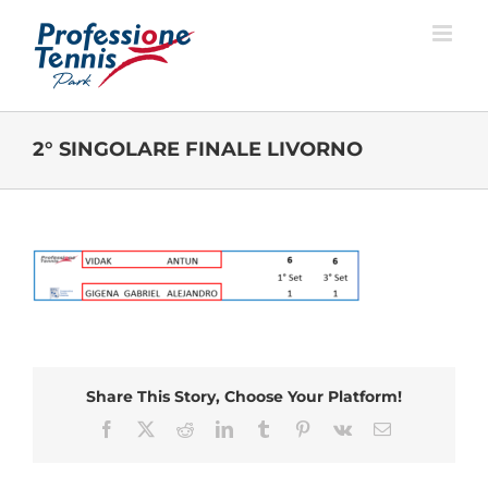
Salta
al
contenuto
2° SINGOLARE FINALE LIVORNO
Share This Story, Choose Your Platform!
Facebook
X
Reddit
LinkedIn
Tumblr
Pinterest
Vk
Email