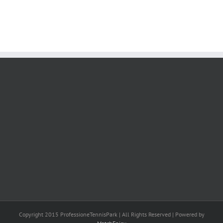
Copyright 2015 ProfessioneTennisPark | All Rights Reserved | Powered by