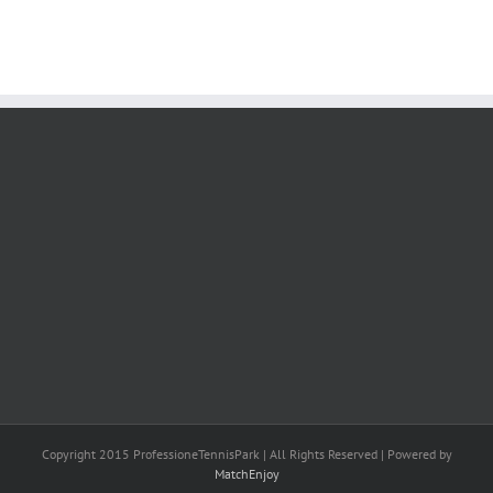
Copyright 2015 ProfessioneTennisPark | All Rights Reserved | Powered by
MatchEnjoy