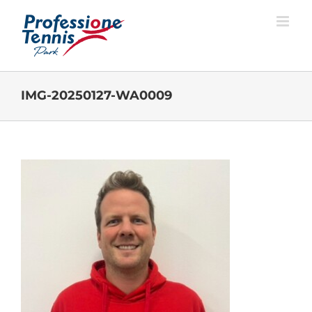
Salta
al
contenuto
IMG-20250127-WA0009