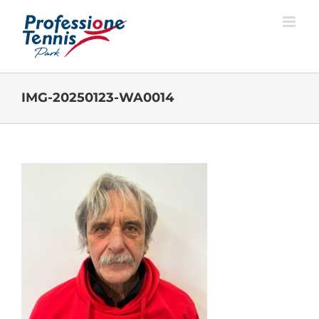
Salta
al
contenuto
IMG-20250123-WA0014